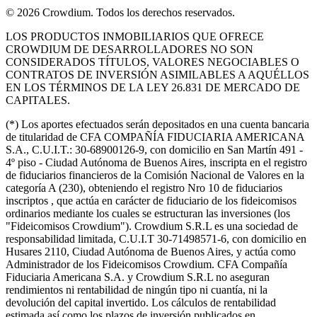
©
2026
Crowdium. Todos los derechos reservados.
LOS PRODUCTOS INMOBILIARIOS QUE OFRECE
CROWDIUM DE DESARROLLADORES NO SON
CONSIDERADOS TÍTULOS, VALORES NEGOCIABLES O
CONTRATOS DE INVERSIÓN ASIMILABLES A AQUÉLLOS
EN LOS TÉRMINOS DE LA LEY 26.831 DE MERCADO DE
CAPITALES.
(*) Los aportes efectuados serán depositados en una cuenta bancaria
de titularidad de CFA COMPAÑÍA FIDUCIARIA AMERICANA
S.A., C.U.I.T.: 30-68900126-9, con domicilio en San Martín 491 -
4º piso - Ciudad Autónoma de Buenos Aires, inscripta en el registro
de fiduciarios financieros de la Comisión Nacional de Valores en la
categoría A (230), obteniendo el registro Nro 10 de fiduciarios
inscriptos , que actúa en carácter de fiduciario de los fideicomisos
ordinarios mediante los cuales se estructuran las inversiones (los
"Fideicomisos Crowdium"). Crowdium S.R.L es una sociedad de
responsabilidad limitada, C.U.I.T 30-71498571-6, con domicilio en
Husares 2110, Ciudad Autónoma de Buenos Aires, y actúa como
Administrador de los Fideicomisos Crowdium. CFA Compañía
Fiduciaria Americana S.A. y Crowdium S.R.L no aseguran
rendimientos ni rentabilidad de ningún tipo ni cuantía, ni la
devolución del capital invertido. Los cálculos de rentabilidad
estimada así como los plazos de inversión publicados en