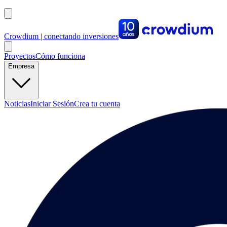
Crowdium | conectando inversiones
Proyectos
Cómo funciona
Empresa
Noticias
Iniciar Sesión
Crea tu cuenta