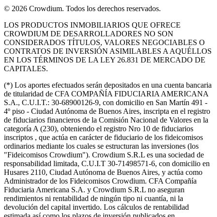
©
2026
Crowdium. Todos los derechos reservados.
LOS PRODUCTOS INMOBILIARIOS QUE OFRECE
CROWDIUM DE DESARROLLADORES NO SON
CONSIDERADOS TÍTULOS, VALORES NEGOCIABLES O
CONTRATOS DE INVERSIÓN ASIMILABLES A AQUÉLLOS
EN LOS TÉRMINOS DE LA LEY 26.831 DE MERCADO DE
CAPITALES.
(*) Los aportes efectuados serán depositados en una cuenta bancaria
de titularidad de CFA COMPAÑÍA FIDUCIARIA AMERICANA
S.A., C.U.I.T.: 30-68900126-9, con domicilio en San Martín 491 -
4º piso - Ciudad Autónoma de Buenos Aires, inscripta en el registro
de fiduciarios financieros de la Comisión Nacional de Valores en la
categoría A (230), obteniendo el registro Nro 10 de fiduciarios
inscriptos , que actúa en carácter de fiduciario de los fideicomisos
ordinarios mediante los cuales se estructuran las inversiones (los
"Fideicomisos Crowdium"). Crowdium S.R.L es una sociedad de
responsabilidad limitada, C.U.I.T 30-71498571-6, con domicilio en
Husares 2110, Ciudad Autónoma de Buenos Aires, y actúa como
Administrador de los Fideicomisos Crowdium. CFA Compañía
Fiduciaria Americana S.A. y Crowdium S.R.L no aseguran
rendimientos ni rentabilidad de ningún tipo ni cuantía, ni la
devolución del capital invertido. Los cálculos de rentabilidad
estimada así como los plazos de inversión publicados en