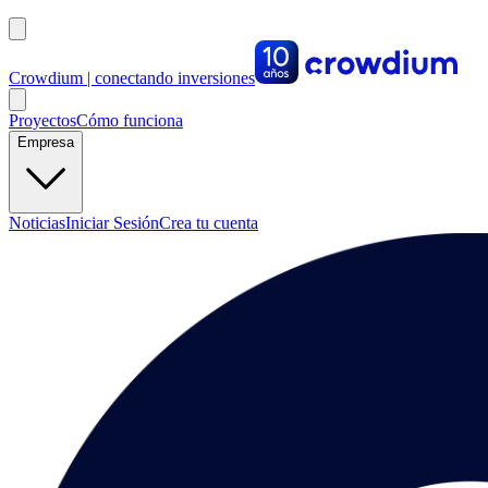
Crowdium | conectando inversiones
Proyectos
Cómo funciona
Empresa
Noticias
Iniciar Sesión
Crea tu cuenta